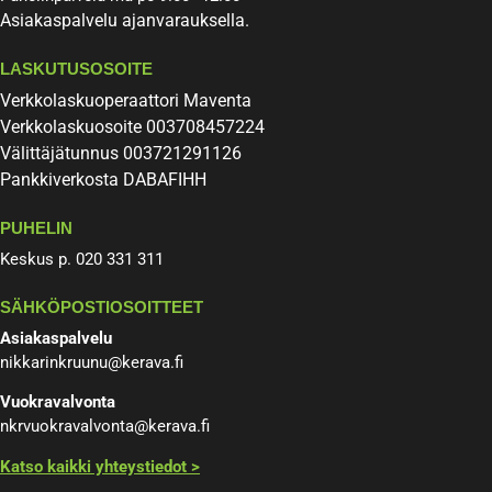
Asiakaspalvelu ajanvarauksella.
LASKUTUSOSOITE
Verkkolaskuoperaattori Maventa
Verkkolaskuosoite 003708457224
Välittäjätunnus 003721291126
Pankkiverkosta DABAFIHH
PUHELIN
Keskus p. 020 331 311
SÄHKÖPOSTIOSOITTEET
Asiakaspalvelu
nikkarinkruunu@kerava.fi
Vuokravalvonta
nkrvuokravalvonta@kerava.fi
Katso kaikki yhteystiedot >