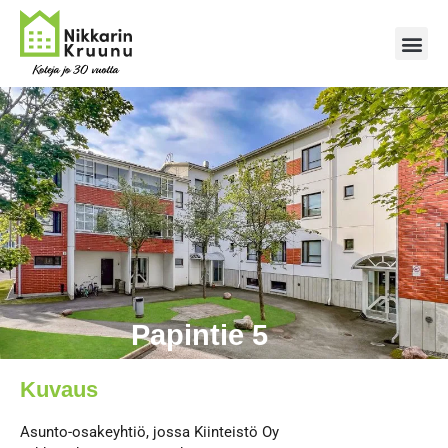
Papintie 5
Kuvaus
Asunto-osakeyhtiö, jossa Kii​​nteistö Oy