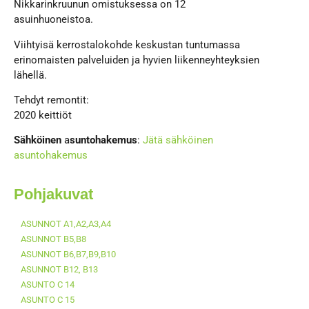
Nikkarinkruunun omistuksessa on 12
asuinhuoneistoa.
Viihtyisä kerrostalokohde keskustan tuntumassa
erinomaisten palveluiden ja hyvien liikenneyhteyksien
lähellä.
Tehdyt remontit:
2020 keittiöt
Sähköinen
a
suntohakemus
:
Jätä sähköinen
asuntohakemus
Pohjakuvat