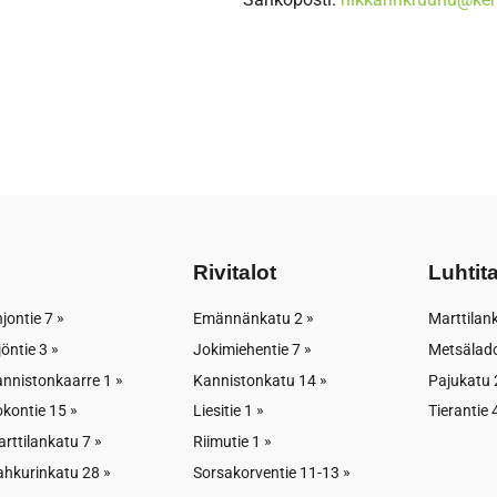
Varattu
17
ne
17:30 pukuhuone
Varattu
1
21
Varattu
Varattu
ne
19:30 pukuhuone
25
1
Varattu
Vapaa
112 kylmä
Rivitalot
Luhtit
Varattu
jontie 7
Emännänkatu 2
Marttilan
jöntie 3
Jokimiehentie 7
Metsälado
nnistonkaarre 1
Kannistonkatu 14
Pajukatu 
kontie 15
Liesitie 1
Tierantie 
ne
14:00 Pukuhuone
2
rttilankatu 7
Riimutie 1
Vapaa
hkurinkatu 28
Sorsakorventie 11-13