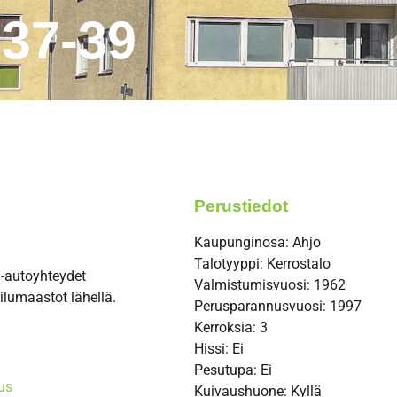
 37-39
Perustiedot
Kaupunginosa:
Ahjo
Talotyyppi:
Kerrostalo
a-autoyhteydet
Valmistumisvuosi:
1962
oilumaastot lähellä.
Perusparannusvuosi: 1997
Kerroksia: 3
Hissi: Ei
Pesutupa: Ei
us
Kuivaushuone: Kyllä