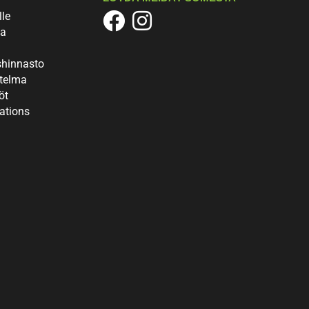
lle
ta
a
shinnasto
itelma
öt
ations