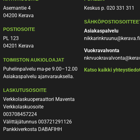
Päivä ja aika
Asemantie 4
Keskus p. 020 331 311
04200 Kerava​
SÄHKÖPOSTIOSOITTEE
Lisätiedot (esim. toivottu varauksen aloitusajankohta)
POSTIOSOITE
Asiakaspalvelu
PL 123
nikkarinkruunu@kerava.fi
04201 Kerava
Vuokravalvonta
nkrvuokravalvonta@kerav
TOIMISTON AUKIOLOAJAT
Puhelinpalvelu ma-pe 9.00–12.00
Nimi
Katso kaikki yhteystiedot
Asiakaspalvelu ajanvarauksella.
LASKUTUSOSOITE
Asunnon numero
Verkkolaskuoperaattori Maventa
Verkkolaskuosoite
Puhelinnumero
003708457224
Välittäjätunnus 003721291126
Pankkiverkosta DABAFIHH
Sähköpostiosoite