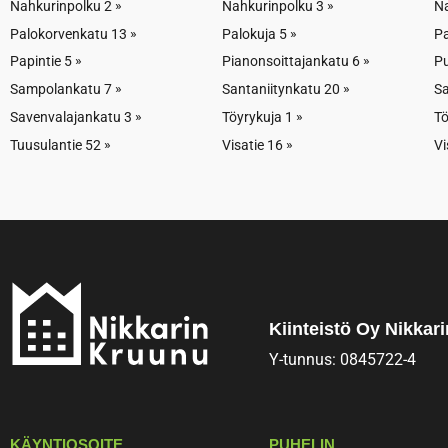
Nahkurinpolku 2
Nahkurinpolku 3
Na
Lisätiedot (esim. toivottu varauksen aloitusajankohta)
14:30 Pukuhuone
15:00 Pukuhuone
15:30 Pukuhuo
Palokorvenkatu 13
Palokuja 5
Pa
1
2
1
Papintie 5
Pianonsoittajankatu 6
P
Vapaa
Vapaa
Vapaa
Sampolankatu 7
Santaniitynkatu 20
Sa
16:30 Pukuhuone
17:00 Pukuhuone
17:30 Pukuhuo
Savenvalajankatu 3
Töyrykuja 1
Tö
1
2
1
Nimi
Tuusulantie 52
Visatie 16
Vi
Varattu
Varattu
Varattu
18:30 Pukuhuone
19:00 Pukuhuone
19:30 Pukuhuo
Asunnon numero
1
2
1
Varattu
Varattu
Vapaa
Puhelinnumero
Kiinteistö Oy Nikkar
Kiinteistö
Sähköpostiosoite
Y-tunnus: 0845722-4
Sauna (jos useita)
KÄYNTIOSOITE
PUHELIN