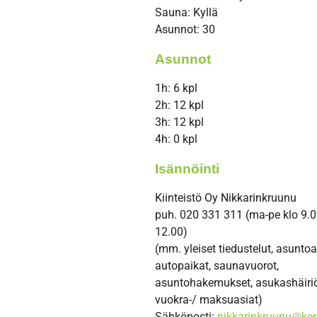
Sauna: Kyllä
Asunnot: 30
Asunnot
1h: 6 kpl
2h: 12 kpl
3h: 12 kpl
4h: 0 kpl
Isännöinti
Kiinteistö Oy Nikkarinkruunu
puh. 020 331 311 (ma-pe klo 9.0
4
12.00)
Varattu
(mm. yleiset tiedustelut, asuntoa
9
autopaikat, saunavuorot,
asuntohakemukset, asukashäiriö
Varattu
vuokra-/ maksuasiat)
13
Sähköposti:
nikkarinkruunu@ker