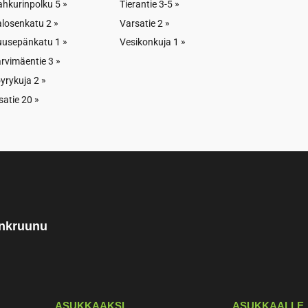
hkurinpolku 5
Tierantie 3-5
ne
16:00 pukuhuone
losenkatu 2
Varsatie 2
2
uusepänkatu 1
Vesikonkuja 1
Varattu
rvimäentie 3
ne
18:00 Pukuhuone
yrykuja 2
2
satie 20
Vapaa
ne
20:00 Pukuhuone
2
Varattu
inkruunu
LÄHETÄ VARAUS
ASUKKAAKSI
ASUKKAALLE