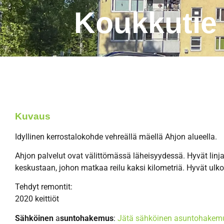
Koukkutie
Kuvaus
​​​Idyllinen kerrostalokohde vehreällä mäellä Ahjon alueella.
Ahjon palvelut ovat välittömässä läheisyydessä. Hyvät linj
keskustaan, johon matkaa reilu kaksi kilometriä. Hyvät ulk
Tehdyt remontit:
2020 keittiöt
Sähköinen
a
suntohakemus
:
Jätä sähköinen asuntohakem