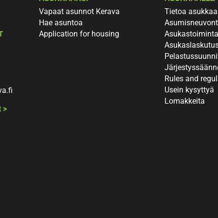
Vapaat asunnot Kerava
Tietoa asukkaa
Hae asuntoa
Asumisneuvon
Application for housing
Asukastoimint
T
Asukaslaskutu
Pelastussuunn
Järjestyssäänn
Rules and regul
Usein kysyttyä
a.fi
Lomakkeita
 >