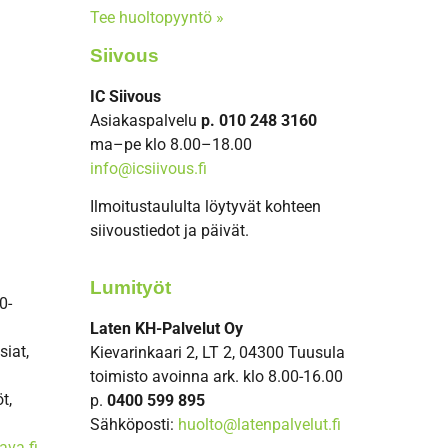
Tee huoltopyyntö »
Siivous
IC Siivous
Asiakaspalvelu
p. 010 248 3160
ma–pe klo 8.00–18.00
info@icsiivous.fi
Ilmoitustaululta löytyvät kohteen
siivoustiedot ja päivät.
Lumityöt
0-
Laten KH-Palvelut Oy
siat,
Kievarinkaari 2, LT 2, 04300 Tuusula
toimisto avoinna ark. klo 8.00-16.00
t,
p.
0400 599 895
Sähköposti:
huolto@latenpalvelut.fi
ava.fi