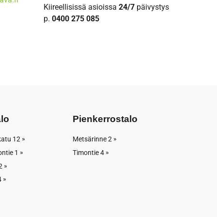
Kiireellisissä asioissa
24/7
päivystys
p.
0400 275 085
alo
Pienkerrostalo
katu 12
Metsärinne 2
ntie 1
Timontie 4
2
4