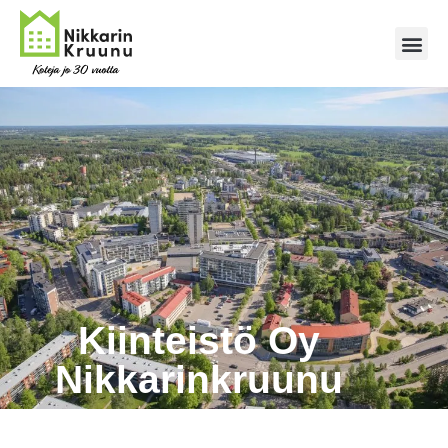
Kiinteistö Oy
Nikkarinkruunu