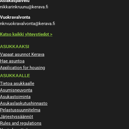
Asiakaspalvelu
nikkarinkruunu@kerava.fi
Vuokravalvonta
nkrvuokravalvonta@kerava.fi
Katso kaikki yhteystiedot >
ASUKKAAKSI
Vapaat asunnot Kerava
Hae asuntoa
Application for housing
ASUKKAALLE
Tietoa asukkaalle
Asumisneuvonta
Asukastoiminta
Asukaslaskutushinnasto
Pelastussuunnitelma
Järjestyssäännöt
Rules and regulations