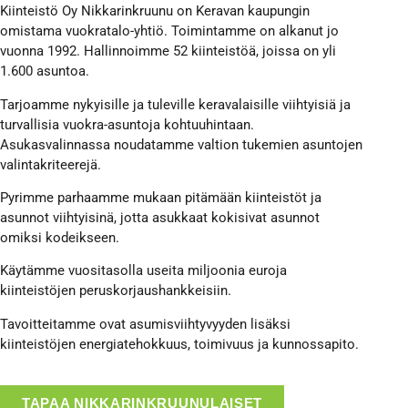
Kiinteistö Oy Nikkarinkruunu on Keravan kaupungin
omistama vuokratalo-yhtiö. Toimintamme on alkanut jo
vuonna 1992. Hallinnoimme 52 kiinteistöä, joissa on yli
1.600 asuntoa.
Tarjoamme nykyisille ja tuleville keravalaisille viihtyisiä ja
turvallisia vuokra-asuntoja kohtuuhintaan.
Asukasvalinnassa noudatamme valtion tukemien asuntojen
valintakriteerejä.
Pyrimme parhaamme mukaan pitämään kiinteistöt ja
asunnot viihtyisinä, jotta asukkaat kokisivat asunnot
omiksi kodeikseen.
Käytämme vuositasolla useita miljoonia euroja
kiinteistöjen peruskorjaushankkeisiin.
Tavoitteitamme ovat asumisviihtyvyyden lisäksi
kiinteistöjen energiatehokkuus, toimivuus ja kunnossapito.
TAPAA NIKKARINKRUUNULAISET