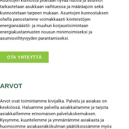
Asuntojen kunnosta pidetään hyvää huolta ja asunnot
tarkastetaan asukkaan vaihtuessa ja määräajoin sekä
kunnostetaan tarpeen mukaan. Asuntojen kunnostuksen
ohella panostamme voimakkaasti kiinteistöjen
energiansäästö- ja muuhun korjaustoimintaan
energiakustannusten nousun minimoimiseksi ja
asumisviihtyvyyden parantamiseksi.
OTA YHTEYTTÄ
ARVOT
Arvot ovat toimintamme kivijalka. Palvelu ja asiakas on
keskiössä. Haluamme palvella asiakkaitamme ja tarjota
asiakkaillemme erinomaisen palvelukokemuksen.
Kysymme, kuuntelemme ja ymmärrämme asiakasta ja
huomioimme asiakasnäkökulman päätöksissämme myös