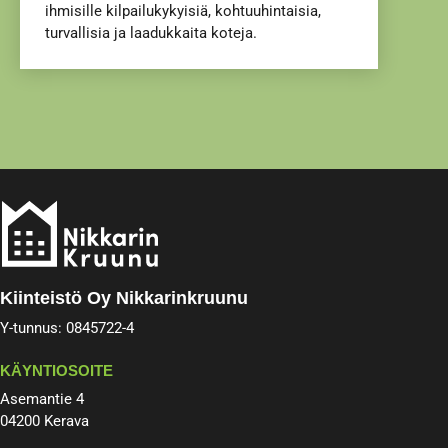
ihmisille kilpailukykyisiä, kohtuuhintaisia,
turvallisia ja laadukkaita koteja.
Kiinteistö Oy Nikkarinkruunu
Y-tunnus: 0845722-4
KÄYNTIOSOITE
Asemantie 4
04200 Kerava​