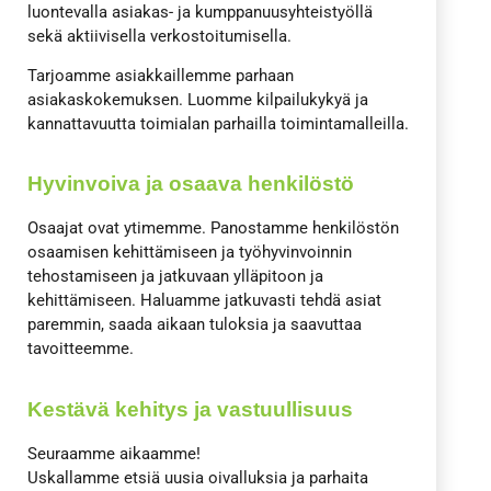
luontevalla asiakas- ja kumppanuusyhteistyöllä
sekä aktiivisella verkostoitumisella.
Tarjoamme asiakkaillemme parhaan
asiakaskokemuksen. Luomme kilpailukykyä ja
kannattavuutta toimialan parhailla toimintamalleilla.
Hyvinvoiva ja osaava henkilöstö
Osaajat ovat ytimemme. Panostamme henkilöstön
osaamisen kehittämiseen ja työhyvinvoinnin
tehostamiseen ja jatkuvaan ylläpitoon ja
kehittämiseen. Haluamme jatkuvasti tehdä asiat
paremmin, saada aikaan tuloksia ja saavuttaa
tavoitteemme.
Kestävä kehitys ja vastuullisuus
Seuraamme aikaamme!
Uskallamme etsiä uusia oivalluksia ja parhaita